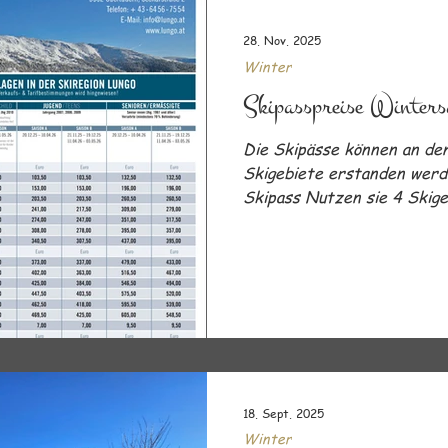
David Appartements in alle
nächstgelegene Skibus Halt
28. Nov. 2025
Grosseck/Speiereck und Ob
Winter
Skipasspreise Winter
Die Skipässe können an den
Skigebiete erstanden werde
Skipass Nutzen sie 4 Skige
Obertauern (Saisonstart 2
geplant mit 1. Mai 2025 abh
Grosseck/Speiereck, Fanni
(Liftkarte für nur ein Skig
günstiger, wenn sie die and
Skipass Obertauern ist auc
Grosseck/Speiereck gültig
18. Sept. 2025
Winter