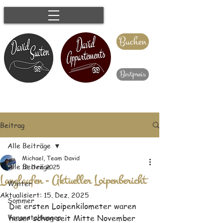
Buchen
Bestpreis
Beitrag
Alle Beiträge
Michael, Team David
Alle Beiträge
12. Dez. 2025
Langlaufen - Aktueller Loipenbericht
Winter
Aktualisiert:
15. Dez. 2025
Sommer
Die ersten Loipenkilometer waren 
Veranstaltungen
heuer schon seit Mitte November 